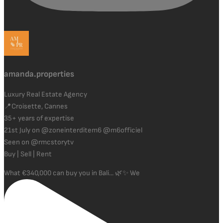
amanda.properties
Luxury Real Estate Agency
📍Croisette, Cannes
35+ years of expertise
21st July on @zoneinterditem6 @m6officiel
Seen on @rmcstorytv
Buy | Sell | Rent
What €340,000 can buy you in Bali... 🌿✨ We