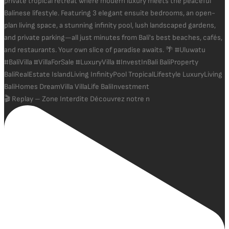
🎬 Replay – Zone Interdite Découvrez notre n