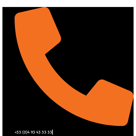
Aller
au
contenu
+33 (0)4 93 43 33 33