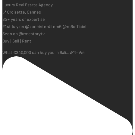
Luxury Real Estate Agency
📍Croisette, Cannes
35+ years of expertise
21st July on @zoneinterditem6 @m6officiel
Seen on @rmcstorytv
Buy | Sell | Rent
What €340,000 can buy you in Bali... 🌿✨ We