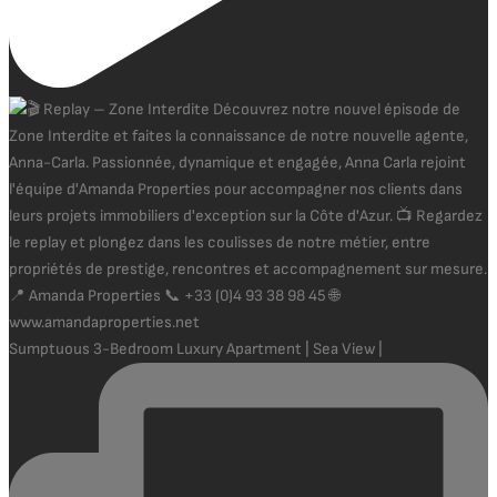
Sumptuous 3-Bedroom Luxury Apartment | Sea View |