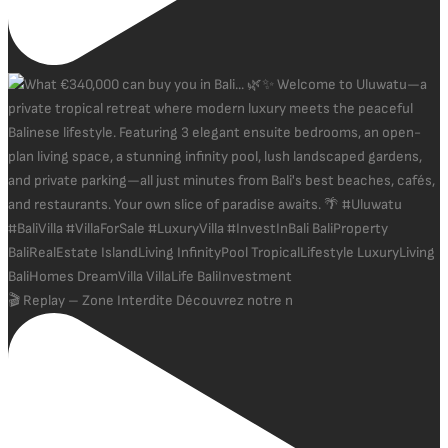
🎬 Replay – Zone Interdite Découvrez notre n