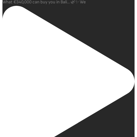
What €340,000 can buy you in Bali... 🌿✨ We