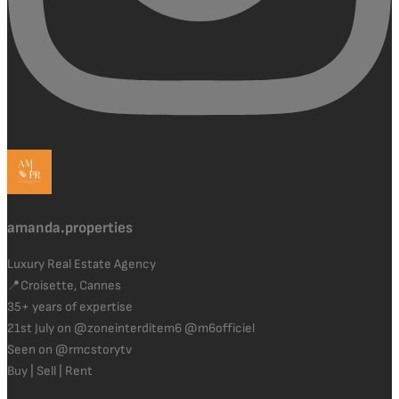
amanda.properties
Luxury Real Estate Agency
📍Croisette, Cannes
35+ years of expertise
21st July on @zoneinterditem6 @m6officiel
Seen on @rmcstorytv
Buy | Sell | Rent