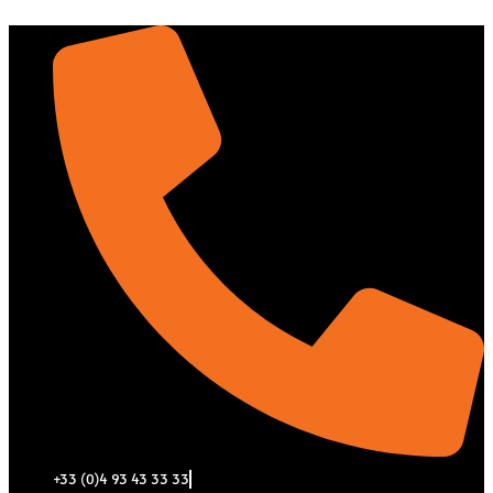
Aller
au
contenu
+33 (0)4 93 43 33 33