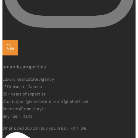
amanda.properties
Luxury Real Estate Agency
📍Croisette, Cannes
35+ years of expertise
21st July on @zoneinterditem6 @m6officiel
Seen on @rmcstorytv
Buy | Sell | Rent
What €340,000 can buy you in Bali... 🌿✨ We