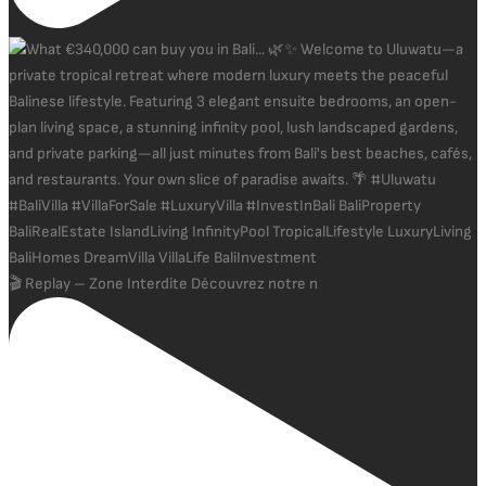
🎬 Replay – Zone Interdite Découvrez notre n