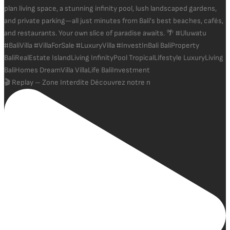
🎬 Replay – Zone Interdite Découvrez notre n