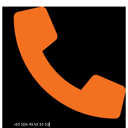
Aller
au
contenu
+33 (0)4 93 43 33 33