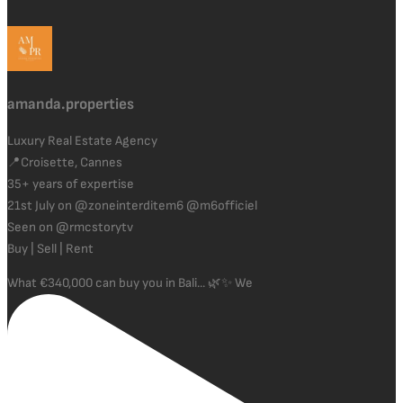
amanda.properties
Luxury Real Estate Agency
📍Croisette, Cannes
35+ years of expertise
21st July on @zoneinterditem6 @m6officiel
Seen on @rmcstorytv
Buy | Sell | Rent
What €340,000 can buy you in Bali... 🌿✨ We