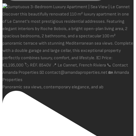
Panoramic sea views, contemporary elegance, and ab