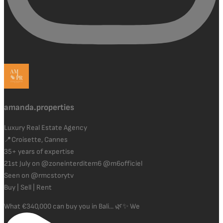
amanda.properties
Luxury Real Estate Agency
📍Croisette, Cannes
35+ years of expertise
21st July on @zoneinterditem6 @m6officiel
Seen on @rmcstorytv
Buy | Sell | Rent
What €340,000 can buy you in Bali... 🌿✨ We