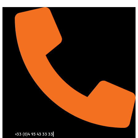
Aller
au
contenu
+33 (0)4 93 43 33 33