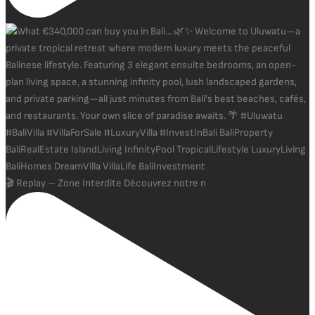
🎬 Replay – Zone Interdite Découvrez notre n