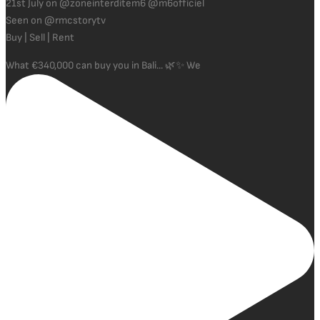
21st July on @zoneinterditem6 @m6officiel
Seen on @rmcstorytv
Buy | Sell | Rent
What €340,000 can buy you in Bali... 🌿✨ We