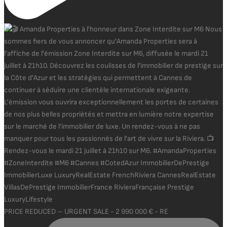
PRICE REDUCED – URGENT SALE - 2 990 000 € - RE