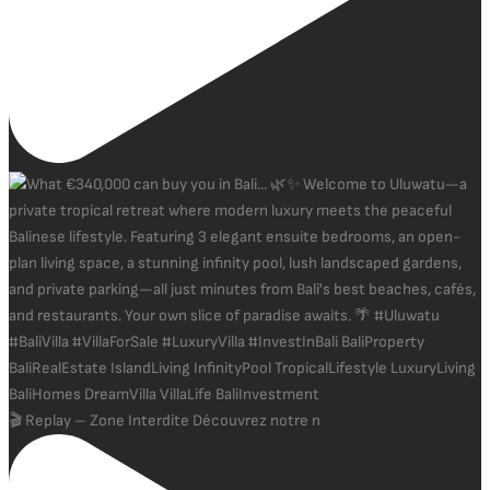
🎬 Replay – Zone Interdite Découvrez notre n