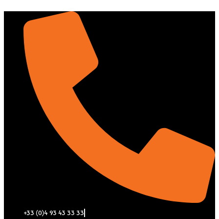
Aller
au
contenu
+33 (0)4 93 43 33 33