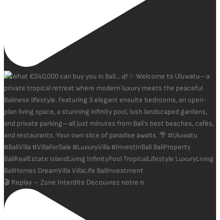
🎬 Replay – Zone Interdite Découvrez notre n