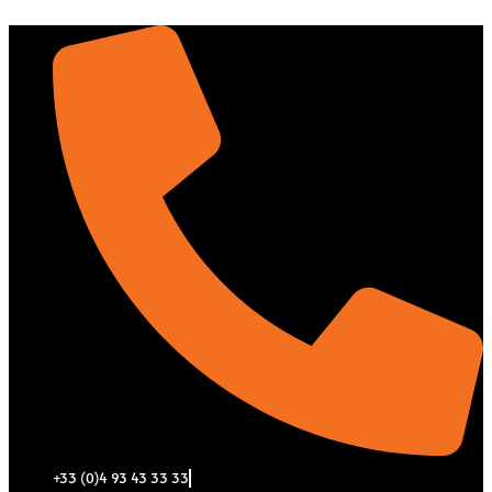
Aller
au
contenu
+33 (0)4 93 43 33 33