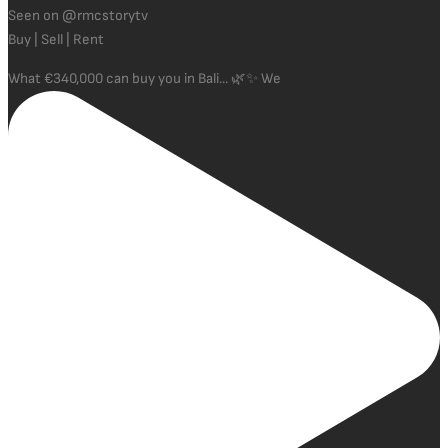
Seen on @rmcstorytv
Buy | Sell | Rent
What €340,000 can buy you in Bali... 🌿✨ We