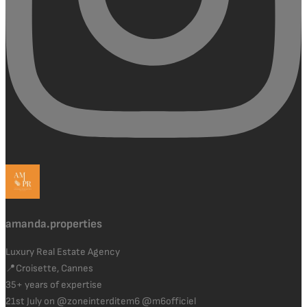
amanda.properties
Luxury Real Estate Agency
📍Croisette, Cannes
35+ years of expertise
21st July on @zoneinterditem6 @m6officiel