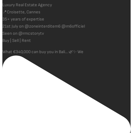
Luxury Real Estate Agency
📍Croisette, Cannes
35+ years of expertise
21st July on @zoneinterditem6 @m6officiel
Seen on @rmcstorytv
Buy | Sell | Rent
What €340,000 can buy you in Bali... 🌿✨ We