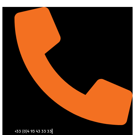
Aller
au
contenu
+33 (0)4 93 43 33 33