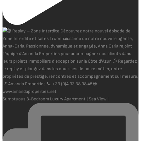
Sumptuous 3-Bedroom Luxury Apartment | Sea View |