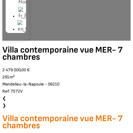
Nous
Villa contemporaine vue MER- 7
chambres
2 479 000,00 €
291m²
Mandelieu-la-Napoule - 06210
Ref: 7572V
❮
❯
Villa contemporaine vue MER- 7
chambres