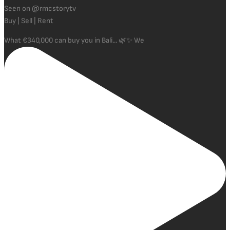
Seen on @rmcstorytv
Buy | Sell | Rent
What €340,000 can buy you in Bali... 🌿✨ We