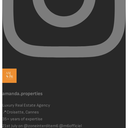
amanda.properties
Luxury Real Estate Agency
📍Croisette, Cannes
35+ years of expertise
21st July on @zoneinterditem6 @m6officiel