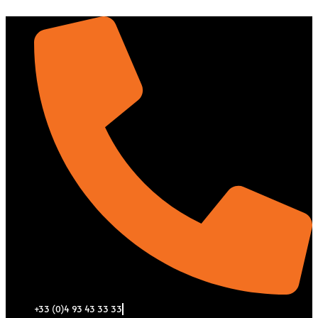
Aller
au
contenu
+33 (0)4 93 43 33 33