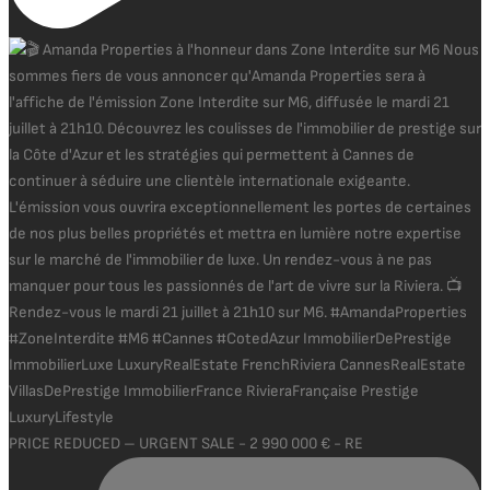
PRICE REDUCED – URGENT SALE - 2 990 000 € - RE