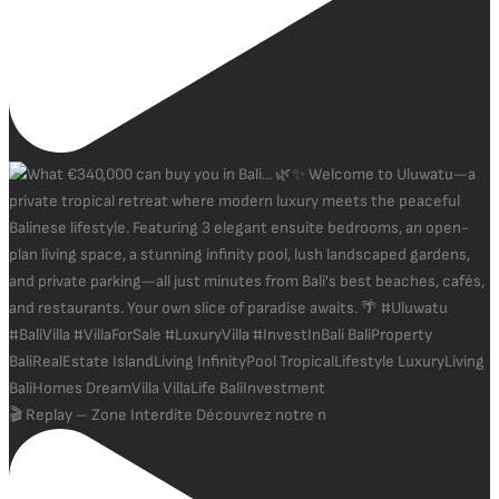
🎬 Replay – Zone Interdite Découvrez notre n